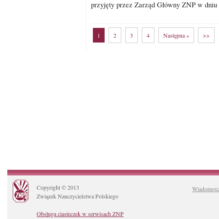
przyjęty przez Zarząd Główny ZNP w dniu 2
1
2
3
4
Następna »
>>
Copyright © 2013
Wiadomośc
Związek Nauczycielstwa Polskiego
Obsługa ciasteczek w serwisach ZNP