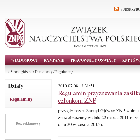
SUBSKRYBU
WIADOMOŚCI
KAMPANIE
PRACOWNICY OŚWIATY
ZNP I ŚW
»
Strona główna
/
Dokumenty
/ Regulaminy
Działy
2010-07-08 13:31:51
Regulamin przyznawania zasiłk
Regulaminy
członkom ZNP
przyjęty przez Zarząd Główny ZNP w dniu 1
znowelizowany w dniu 22 marca 2011 r., w d
Box reklamowy
dniu 30 września 2015 r.