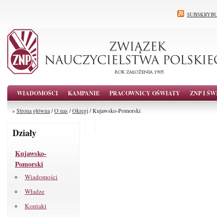
SUBSKRYBU
WIADOMOŚCI
KAMPANIE
PRACOWNICY OŚWIATY
ZNP I ŚW
»
Strona główna
/
O nas
/
Okręgi
/ Kujawsko-Pomorski
Działy
Kujawsko-
Pomorski
Wiadomości
Władze
Kontakt