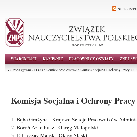
SUBSKRYBU
WIADOMOŚCI
KAMPANIE
PRACOWNICY OŚWIATY
ZNP I ŚW
»
Strona główna
/
O nas
/
Komisje problemowe
/ Komisja Socjalna i Ochrony Pracy ZG
Komisja Socjalna i Ochrony Prac
Bąba Grażyna - Krajowa Sekcja Pracowników Administ
Boroń Arkadiusz - Okręg Małopolski
Fabryczny Marek - Okręg Śląski