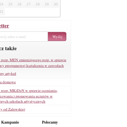
24
25
26
27
28
29
30
31
tter
z także
t rozp. MEN zmieniającego rozp. w sprawie
wy programowej kształcenia w zawodach
my artykuł
ia domowe
t rozp. MKiDzN w sprawie oceniania,
ikowania i promowania uczniów w
znych szkołach artystycznych
ty od Zalewskiej
e Kampanie
Polecamy