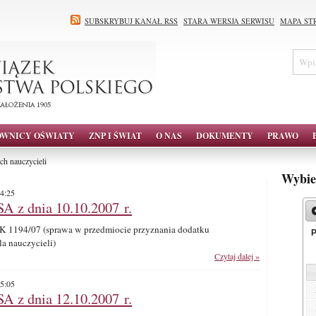
SUBSKRYBUJ KANAŁ RSS
STARA WERSJA SERWISU
MAPA ST
OWNICY OŚWIATY
ZNP I ŚWIAT
O NAS
DOKUMENTY
PRAWO
h nauczycieli
Wybie
4:25
A z dnia 10.10.2007 r.
OSK 1194/07 (sprawa w przedmiocie przyznania dodatku
a nauczycieli)
Czytaj dalej »
5:05
A z dnia 12.10.2007 r.