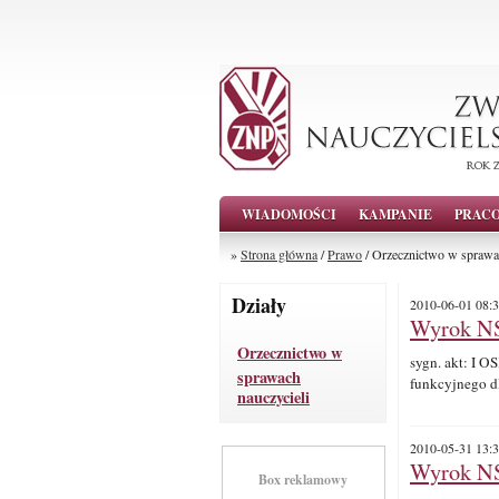
WIADOMOŚCI
KAMPANIE
PRAC
»
Strona główna
/
Prawo
/ Orzecznictwo w sprawac
Działy
2010-06-01 08:3
Wyrok NS
Orzecznictwo w
sygn. akt: I 
sprawach
funkcyjnego dl
nauczycieli
2010-05-31 13:3
Wyrok NS
Box reklamowy