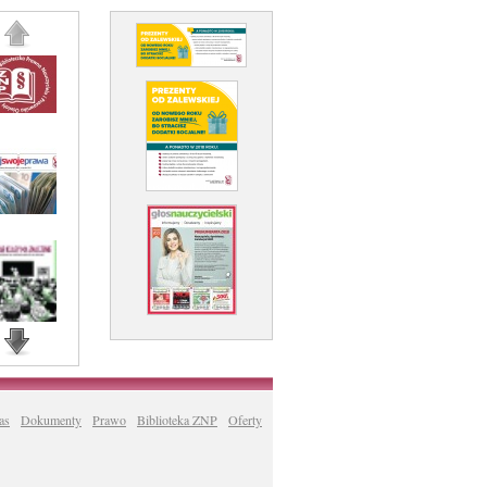
as
Dokumenty
Prawo
Biblioteka ZNP
Oferty