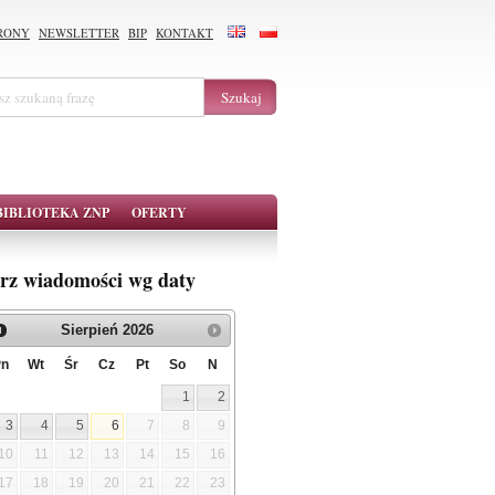
RONY
NEWSLETTER
BIP
KONTAKT
BIBLIOTEKA ZNP
OFERTY
rz wiadomości wg daty
Sierpień
2026
Pn
Wt
Śr
Cz
Pt
So
N
1
2
3
4
5
6
7
8
9
10
11
12
13
14
15
16
17
18
19
20
21
22
23