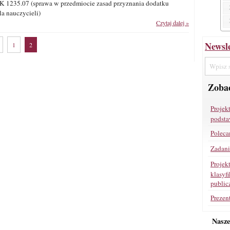
OSK 1235.07 (sprawa w przedmiocie zasad przyznania dodatku
a nauczycieli)
Czytaj dalej »
Newsle
1
2
Zobac
Projek
podsta
Poleca
Zadan
Projek
klasyf
public
Prezen
Nasz