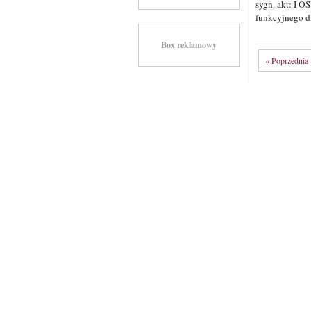
sygn. akt: I 
funkcyjnego dl
Box reklamowy
« Poprzednia