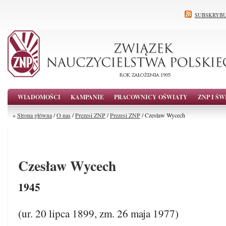
SUBSKRYBU
WIADOMOŚCI
KAMPANIE
PRACOWNICY OŚWIATY
ZNP I ŚW
»
Strona główna
/
O nas
/
Prezesi ZNP
/
Prezesi ZNP
/ Czesław Wycech
Czesław Wycech
1945
(ur. 20 lipca 1899, zm. 26 maja 1977)