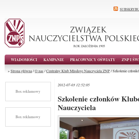
SUBSKRYBU
WIADOMOŚCI
KAMPANIE
PRACOWNICY OŚWIATY
ZNP I ŚW
»
Strona główna
/
O nas
/
Centralny Klub Młodego Nauczyciela ZNP
/ Szkolenie człon
2012-07-03 12:52:05
Box reklamowy
Szkolenie członków Klu
Nauczyciela
Box reklamowy