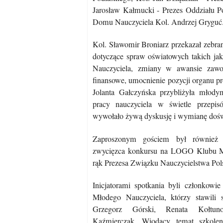
Jarosław Kałmucki - Prezes Oddziału Po
Domu Nauczyciela Kol. Andrzej Gryguć
Kol. Sławomir Broniarz przekazał zebra
dotyczące spraw oświatowych takich ja
Nauczyciela, zmiany w awansie zaw
finansowe, umocnienie pozycji organu 
Jolanta Gałczyńska przybliżyła młody
pracy nauczyciela w świetle przepi
wywołało żywą dyskusję i wymianę dośw
Zaproszonym gościem był również
zwycięzca konkursu na LOGO Klubu Mł
rąk Prezesa Związku Nauczycielstwa Pol
Inicjatorami spotkania byli członkowi
Młodego Nauczyciela, którzy stawili 
Grzegorz Górski, Renata Kołtun
Kaźmierczak. Wiodący temat szkole