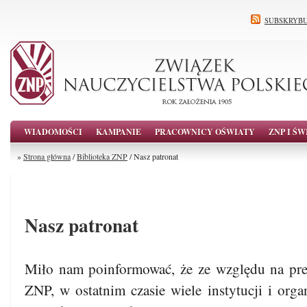
SUBSKRYBU
WIADOMOŚCI
KAMPANIE
PRACOWNICY OŚWIATY
ZNP I ŚW
»
Strona główna
/
Biblioteka ZNP
/ Nasz patronat
Nasz patronat
Miło nam poinformować, że ze względu na prest
ZNP, w ostatnim czasie wiele instytucji i orga